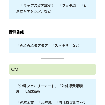
「
ラップスタア誕生
！」「
フェチ恋
」「
い
きなりマリッジ
」など
情報番組
「
もふもふモフモフ
」「スッキリ」など
CM
「沖縄ファミリーマート」「沖縄県受動喫
煙」「琉球新報」
「
仲本工業
」「au沖縄」「与那原ゴルフセン