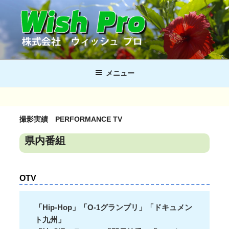
コ
ン
テ
ン
ツ
WISH PRO
株式会社 ウィッシュプロ
へ
メニュー
ス
キ
ッ
プ
撮影実績 PERFORMANCE TV
県内番組
OTV
「Hip-Hop」「O-1グランプリ」「ドキュメン
ト九州」