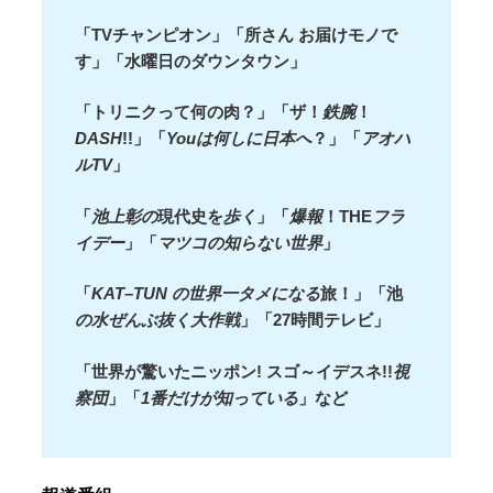
「TVチャンピオン」「所さん お届けモノで
す」「水曜日のダウンタウン」
「トリニクって何の肉？」「ザ！
鉄腕
！
DASH
!!」「
Youは何しに日本へ
？」「
アオハ
ルTV
」
「
池上彰の
現代史を
歩く
」「
爆報
！THE
フラ
イデー
」「
マツコの知らない世界
」
「
KAT
–
TUN の世界一タメになる
旅！」「池
の水ぜんぶ抜く大作戦
」「27時間テレビ」
「世界が驚いたニッポン! スゴ～イデスネ!!
視
察団
」「
1番だけが知っている
」など